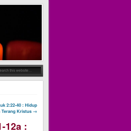
Luk 2:22-40 : Hidup
 Terang Kristus →
1-12a :