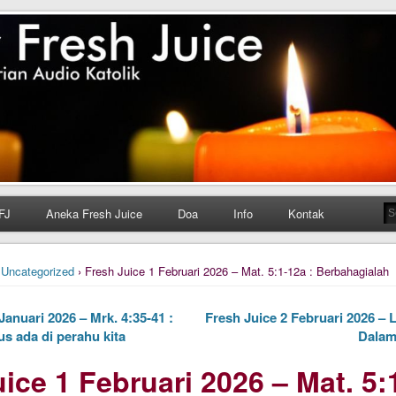
h Juice
ungan Harian Katolik Menyejukkan dan Menyegarkan
FJ
Aneka Fresh Juice
Doa
Info
Kontak
›
Uncategorized
› Fresh Juice 1 Februari 2026 – Mat. 5:1-12a : Berbahagialah
anuari 2026 – Mrk. 4:35-41 :
Fresh Juice 2 Februari 2026 – 
us ada di perahu kita
Dalam
ice 1 Februari 2026 – Mat. 5: