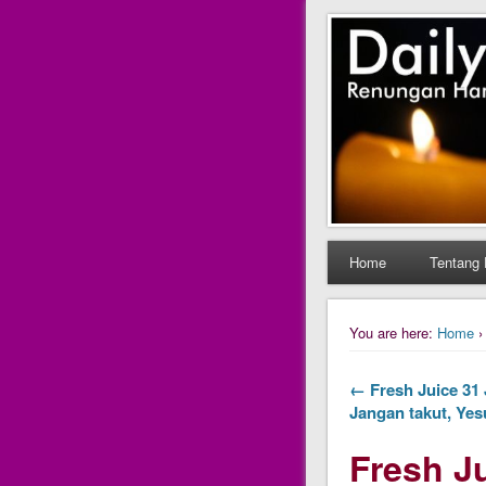
Daily Fres
Daily Fresh Juice Ren
Home
Tentang 
You are here:
Home
← Fresh Juice 31 J
Jangan takut, Yes
Fresh Ju