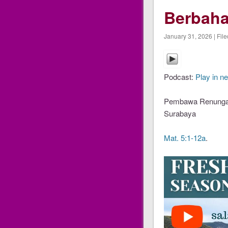
Berbaha
January 31, 2026 | Fil
Podcast:
Play in n
Pembawa Renungan 
Surabaya
Mat. 5:1-12a
.