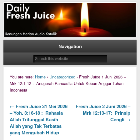
Daily Fresh Juice Renungan Harian Katolik Menyejukkan dan Menyegarkan
Daily Fresh Juice
Navigation
You are here:
Home
›
Uncategorized
› Fresh Juice 1 Juni 2026 –
Mrk 12:1-12 : Anugerah Pancasila Untuk Kebun Anggur Tuhan
Indonesia
← Fresh Juice 31 Mei 2026
Fresh Juice 2 Juni 2026 –
– Yoh. 3:16-18 : Rahasia
Mrk 12:13-17: Prinsip
Allah Tritunggal Kasih
Cengli →
Allah yang Tak Terbatas
yang Mengubah Hidup