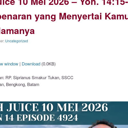
ice 10 Mei 2026 – Yoh. 14:15-
enaran yang Menyertai Kam
lamanya
der:
Uncategorized
ew window
|
Download
(0.0KB)
: RP. Siprianus Smakur Tukan, SSCC
an, Bengkong, Batam