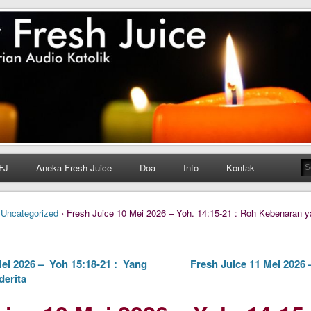
h Juice
ungan Harian Katolik Menyejukkan dan Menyegarkan
FJ
Aneka Fresh Juice
Doa
Info
Kontak
›
Uncategorized
› Fresh Juice 10 Mei 2026 – Yoh. 14:15-21 : Roh Kebenaran 
ei 2026 – Yoh 15:18-21 : Yang
Fresh Juice 11 Mei 2026 
derita