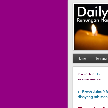
Daily Fres
Daily Fresh Juice Ren
Home
Tentang 
You are here:
Home
selama-lamanya
← Fresh Juice 9 M
disayang toh men