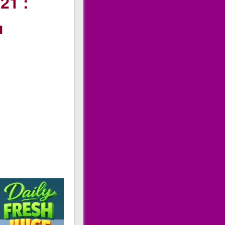
21 :
u