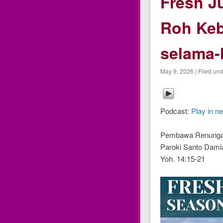
Fresh Ju
Roh Keb
selama-
May 9, 2026 | Filed un
Podcast:
Play in n
Pembawa Renungan
Paroki Santo Dami
Yoh. 14:15-21