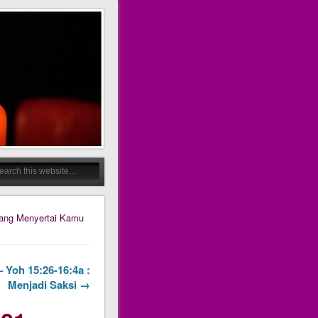
yang Menyertai Kamu
– Yoh 15:26-16:4a :
Menjadi Saksi →