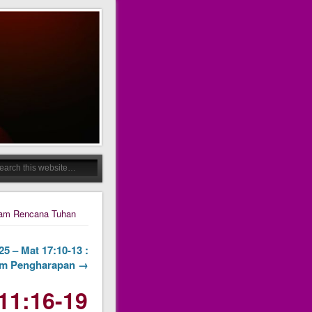
alam Rencana Tuhan
5 – Mat 17:10-13 :
am Pengharapan →
11:16-19