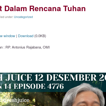
bat Dalam Rencana Tuhan
iled under:
Uncategorized
ew window
|
Download
(0.0KB)
 : RP. Antonius Rajabana, OMI