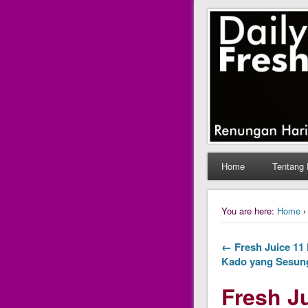
Daily Fres
Daily Fresh Juice Ren
Home
Tentang 
You are here:
Home
← Fresh Juice 11 
Kado yang Sesun
Fresh J