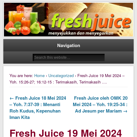
Daily Fresh Juice Renungan Harian Katolik Menyejukkan dan Menyegarkan
Daily Fresh Juice
Navigation
You are here:
Home
›
Uncategorized
› Fresh Juice 19 Mei 2024 –
Yoh. 15:26-27; 16:12-15 : Terimakasih, Terimakasih ….
← Fresh Juice 18 Mei 2024
Fresh Juice oleh OMK 20
– Yoh. 7:37-39 : Menanti
Mei 2024 – Yoh. 19:25-34 :
Roh Kudus, Kepenuhan
Ad Jesum per Mariam →
Iman Kita
Fresh Juice 19 Mei 2024