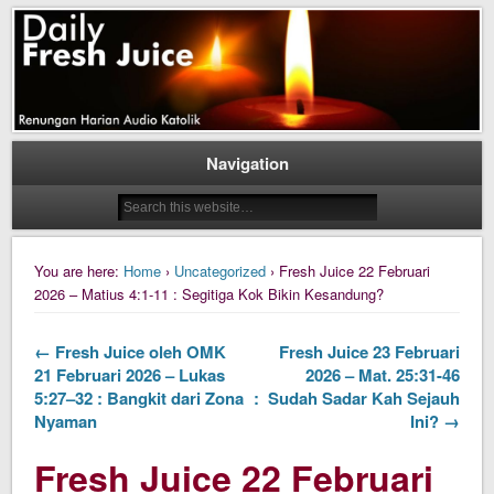
Daily Fresh Juice Renungan Harian Katolik Menyejukkan dan Menyegarkan
Daily Fresh Juice
Navigation
You are here:
Home
›
Uncategorized
› Fresh Juice 22 Februari
2026 – Matius 4:1-11 : Segitiga Kok Bikin Kesandung?
← Fresh Juice oleh OMK
Fresh Juice 23 Februari
21 Februari 2026 – Lukas
2026 – Mat. 25:31-46
5:27–32 : Bangkit dari Zona
: Sudah Sadar Kah Sejauh
Nyaman
Ini? →
Fresh Juice 22 Februari