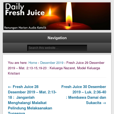
Daily Fresh Juice Renungan Harian Katolik Menyejukkan dan Menyegarkan
Daily Fresh Juice
Navigation
You are here:
Home
›
Desember 2019
› Fresh Juice 29 Desember
2019 – Mat. 2:13-15,19-23 : Keluarga Nazaret, Model Keluarga
Kristiani
← Fresh Juice 28
Fresh Juice 30 Desember
Desember 2019 – Mat. 2:13-
2019 – Luk. 2:36-40
18 : Janganlah
: Membawa Damai dan
Menghalangi Malaikat
Sukacita →
Pelindung Melaksanakan
Tugasnya