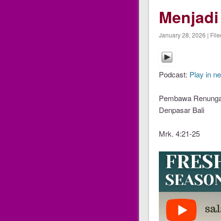
Menjadi
January 28, 2026 | Fil
Podcast:
Play in n
Pembawa Renungan
Denpasar Bali
Mrk. 4:21-25