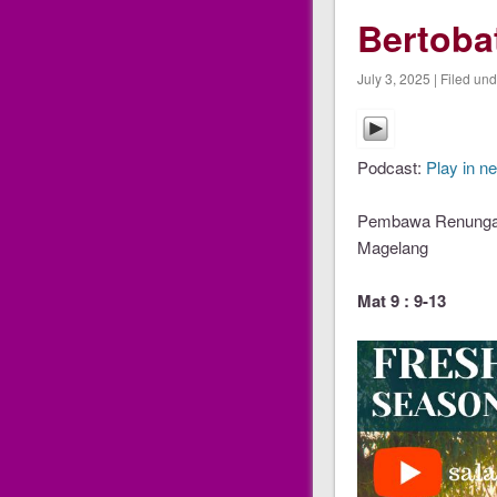
Bertobat
July 3, 2025 | Filed un
Podcast:
Play in n
Pembawa Renungan 
Magelang
Mat 9 : 9-13