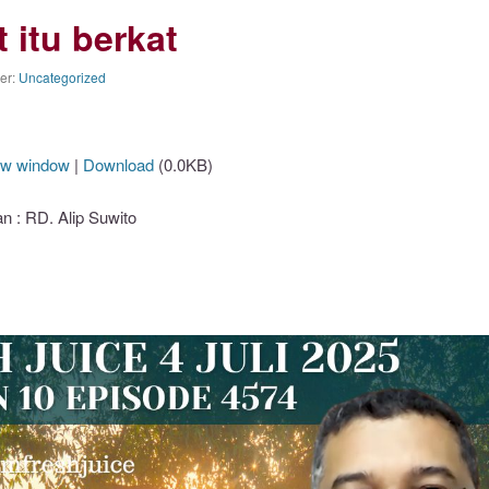
 itu berkat
der:
Uncategorized
ew window
|
Download
(0.0KB)
: RD. Alip Suwito