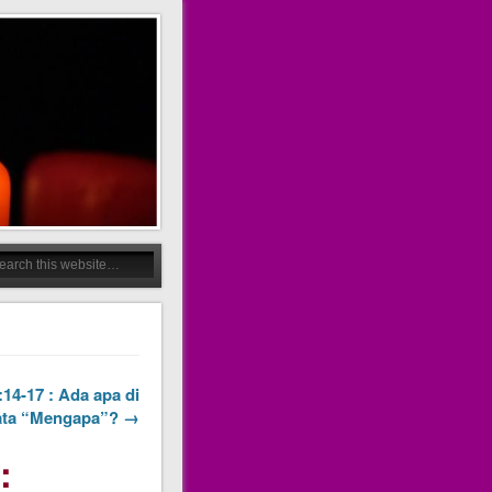
:14-17 : Ada apa di
kata “Mengapa”? →
: