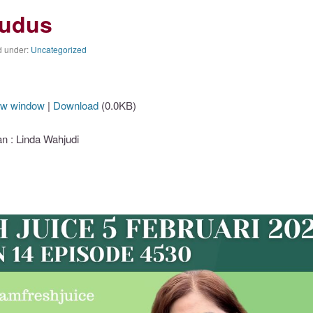
Kudus
d under:
Uncategorized
ew window
|
Download
(0.0KB)
 : Linda Wahjudi