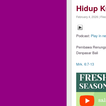
Hidup 
February 4, 2026 | File
Podcast:
Play in n
Pembawa Renungan
Denpasar Bali
Mrk. 6:7-13