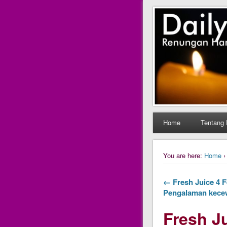
Daily Fres
Daily Fresh Juice Ren
Home
Tentang 
You are here:
Home
← Fresh Juice 4 Fe
Pengalaman kece
Fresh Ju