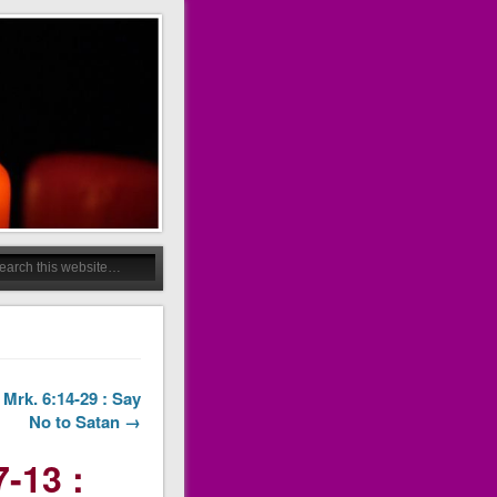
 Mrk. 6:14-29 : Say
No to Satan →
-13 :