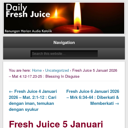
Daily Fresh Juice Renungan Harian Katolik Menyejukkan dan Menyegarkan
Daily Fresh Juice
Navigation
You are here:
Home
›
Uncategorized
› Fresh Juice 5 Januari 2026
– Mat 4:12-17.23-25 : Blessing In Disguise
← Fresh Juice 4 Januari
Fresh Juice 6 Januari 2026
2026 – Mat. 2:1-12 : Cari
– Mrk 6:34-44 : Diberkati &
dengan iman, temukan
Memberkati →
dengan syukur
Fresh Juice 5 Januari