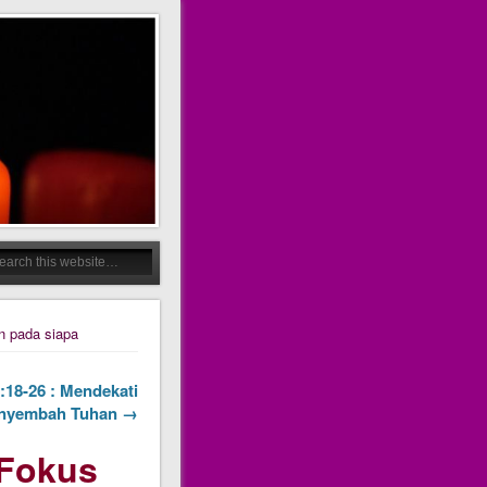
n pada siapa
9:18-26 : Mendekati
nyembah Tuhan →
 Fokus