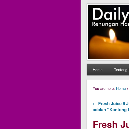
Daily Fres
Daily Fresh Juice Ren
Home
Tentang 
You are here:
Home
← Fresh Juice 6 Ju
adalah “Kantong 
Fresh Ju