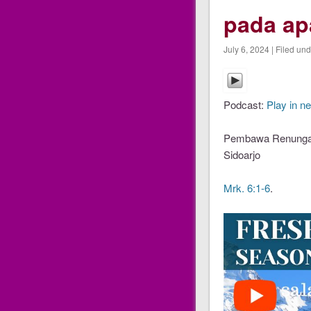
pada ap
July 6, 2024 | Filed un
Podcast:
Play in n
Pembawa Renungan 
Sidoarjo
Mrk. 6:1-6
.