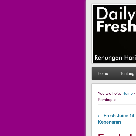
Daily Fres
Daily Fresh Juice Ren
Home
Tentang 
You are here:
Home
Pembaptis
← Fresh Juice 14 
Kebenaran