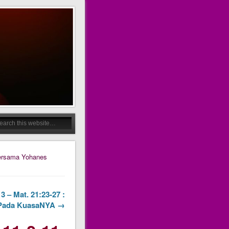
bersama Yohanes
 – Mat. 21:23-27 :
 Pada KuasaNYA →