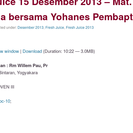
uice 15 Desember 2013 – Mat.
ia bersama Yohanes Pembapt
iled under:
Desember 2013
,
Fresh Juice
,
Fresh Juice 2013
ew window
|
Download
(Duration: 10:22 — 3.0MB)
n : Rm Willem Pau, Pr
Bintaran, Yogyakara
EN III
bc-10
;