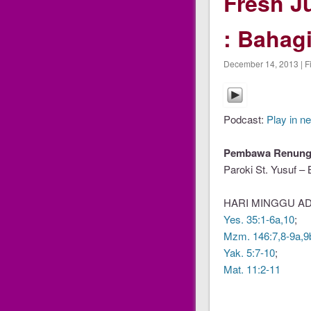
Fresh J
: Bahag
December 14, 2013 | F
Podcast:
Play in n
Pembawa Renunga
Paroki St. Yusuf – 
HARI MINGGU ADV
Yes. 35:1-6a,10
;
Mzm. 146:7,8-9a,9
Yak. 5:7-10
;
Mat. 11:2-11