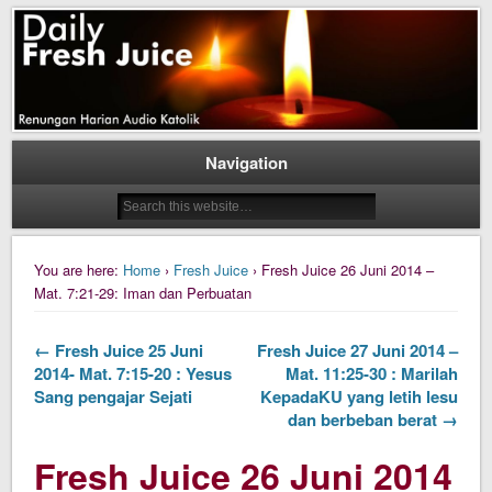
Daily Fresh Juice Renungan Harian Katolik Menyejukkan dan Menyegarkan
Daily Fresh Juice
Navigation
You are here:
Home
›
Fresh Juice
› Fresh Juice 26 Juni 2014 –
Mat. 7:21-29: Iman dan Perbuatan
← Fresh Juice 25 Juni
Fresh Juice 27 Juni 2014 –
2014- Mat. 7:15-20 : Yesus
Mat. 11:25-30 : Marilah
Sang pengajar Sejati
KepadaKU yang letih lesu
dan berbeban berat →
Fresh Juice 26 Juni 2014