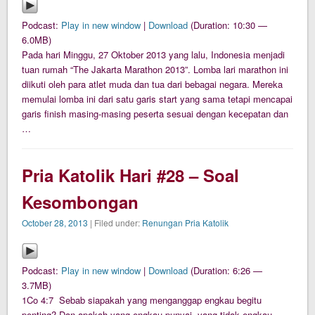
Podcast:
Play in new window
|
Download
(Duration: 10:30 —
6.0MB)
Pada hari Minggu, 27 Oktober 2013 yang lalu, Indonesia menjadi
tuan rumah “The Jakarta Marathon 2013”. Lomba lari marathon ini
diikuti oleh para atlet muda dan tua dari bebagai negara. Mereka
memulai lomba ini dari satu garis start yang sama tetapi mencapai
garis finish masing-masing peserta sesuai dengan kecepatan dan
…
Pria Katolik Hari #28 – Soal
Kesombongan
October 28, 2013
| Filed under:
Renungan Pria Katolik
Podcast:
Play in new window
|
Download
(Duration: 6:26 —
3.7MB)
1Co 4:7 Sebab siapakah yang menganggap engkau begitu
penting? Dan apakah yang engkau punyai, yang tidak engkau