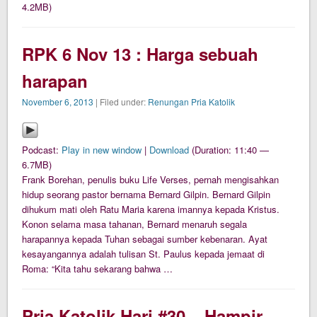
4.2MB)
RPK 6 Nov 13 : Harga sebuah
harapan
November 6, 2013
| Filed under:
Renungan Pria Katolik
Podcast:
Play in new window
|
Download
(Duration: 11:40 —
6.7MB)
Frank Borehan, penulis buku Life Verses, pernah mengisahkan
hidup seorang pastor bernama Bernard Gilpin. Bernard Gilpin
dihukum mati oleh Ratu Maria karena imannya kepada Kristus.
Konon selama masa tahanan, Bernard menaruh segala
harapannya kepada Tuhan sebagai sumber kebenaran. Ayat
kesayangannya adalah tulisan St. Paulus kepada jemaat di
Roma: “Kita tahu sekarang bahwa …
Pria Katolik Hari #30 – Hampir