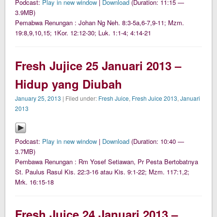
Podcast:
Play in new window
|
Download
(Duration: 11:15 —
3.9MB)
Pemabwa Renungan : Johan Ng Neh. 8:3-5a,6-7,9-11; Mzm.
19:8,9,10,15; 1Kor. 12:12-30; Luk. 1:1-4; 4:14-21
Fresh Jujice 25 Januari 2013 –
Hidup yang Diubah
January 25, 2013
| Filed under:
Fresh Juice
,
Fresh Juice 2013
,
Januari
2013
Podcast:
Play in new window
|
Download
(Duration: 10:40 —
3.7MB)
Pembawa Renungan : Rm Yosef Setiawan, Pr Pesta Bertobatnya
St. Paulus Rasul Kis. 22:3-16 atau Kis. 9:1-22; Mzm. 117:1,2;
Mrk. 16:15-18
Fresh Juice 24 Januari 2013 –